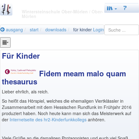
Wintersteinschule Ober-Mörlen
/ Ober-
Mörlen
ausgang
start
downloads
für kinder
Login
Für Kinder
Fidem meam malo quam
thesaurus
Lieber ehrlich, als reich.
So heißt das Hörspiel, welches die ehemaligen Viertklässler in
Zusammenarbeit mit dem Hessischen Rundfunk im Frühjahr 2016
produziert haben. Noch heute kann man sich das Meisterwerk auf
der
Internetseite des hr2-Kinderfunkkollegs
anhören.
Viele Grüße an die damaligen Protagonisten und euch viel Spaß